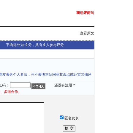
我也评两句
查看原文
平均得分为:
0
分，共有
0
人参与评分.
网友表达个人看法，并不表明本站同意其观点或证实其描述
证码：
还没有注册？
论、多谢合作。
匿名发表