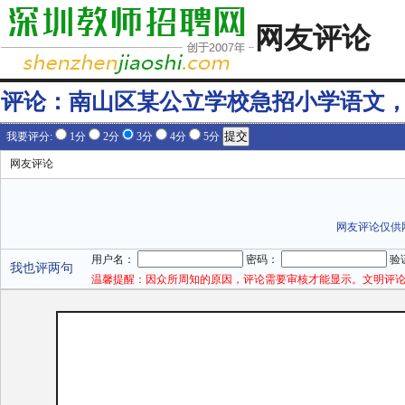
网友评论
评论：
南山区某公立学校急招小学语文
我要评分:
1分
2分
3分
4分
5分
网友评论
网友评论仅供
用户名：
密码：
验
我也评两句
温馨提醒：因众所周知的原因，评论需要审核才能显示。文明评