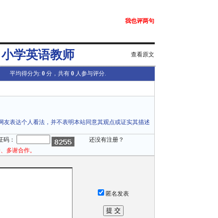
我也评两句
，小学英语教师
查看原文
平均得分为:
0
分，共有
0
人参与评分.
网友表达个人看法，并不表明本站同意其观点或证实其描述
证码：
还没有注册？
论、多谢合作。
匿名发表