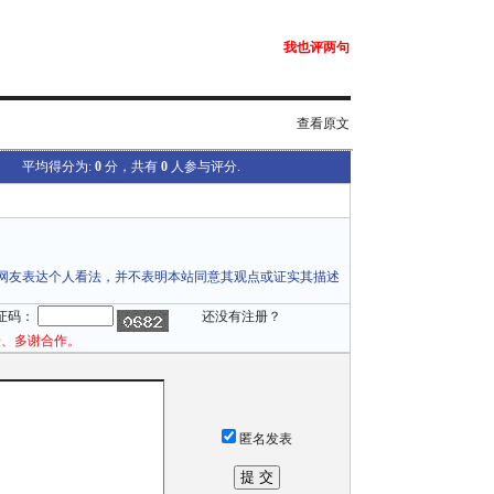
我也评两句
查看原文
平均得分为:
0
分，共有
0
人参与评分.
网友表达个人看法，并不表明本站同意其观点或证实其描述
证码：
还没有注册？
论、多谢合作。
匿名发表