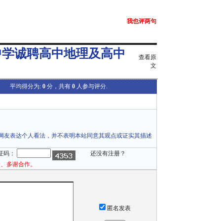
我也评两句
中学诚聘高中地理及高中
查看原
文
平均得分为:
0
分，共有
0
人参与评分.
网友表达个人看法，并不表明本站同意其观点或证实其描述
证码：
还没有注册？
论、多谢合作。
匿名发表