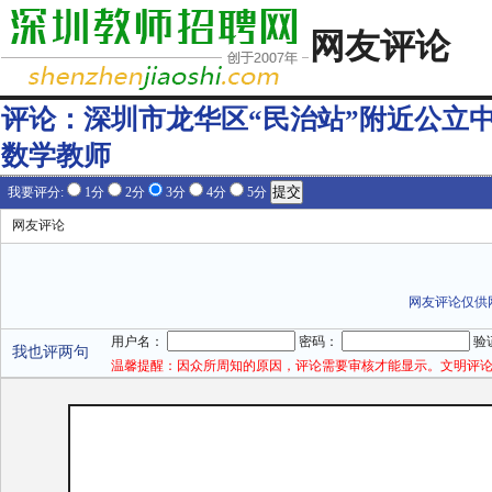
网友评论
评论：
深圳市龙华区“民治站”附近公立
数学教师
我要评分:
1分
2分
3分
4分
5分
网友评论
网友评论仅供
用户名：
密码：
验
我也评两句
温馨提醒：因众所周知的原因，评论需要审核才能显示。文明评