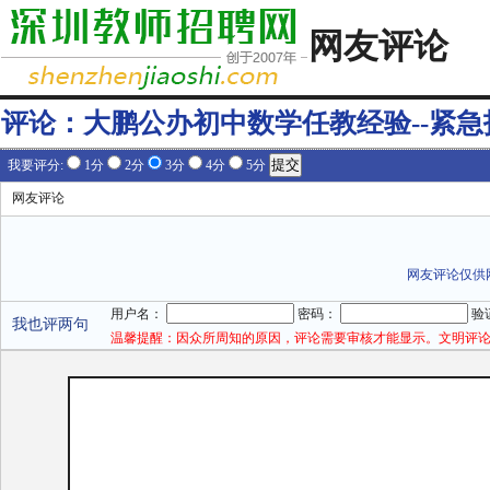
网友评论
评论：
大鹏公办初中数学任教经验--紧急
我要评分:
1分
2分
3分
4分
5分
网友评论
网友评论仅供
用户名：
密码：
验
我也评两句
温馨提醒：因众所周知的原因，评论需要审核才能显示。文明评