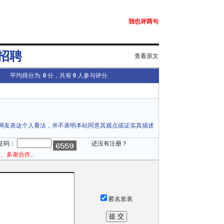
我也评两句
招聘
查看原文
平均得分为:
0
分，共有
0
人参与评分.
网友表达个人看法，并不表明本站同意其观点或证实其描述
证码：
还没有注册？
论、多谢合作。
匿名发表