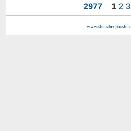
2977
1
2
3
www.shenzhenjiaoshi.