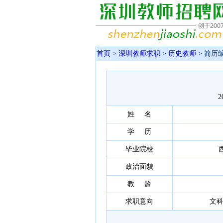
首页
>
深圳教师求职
>
历史教师
> 简历编
2
姓 名
学 历
毕业院校
政治面貌
教 龄
求职意向
文科