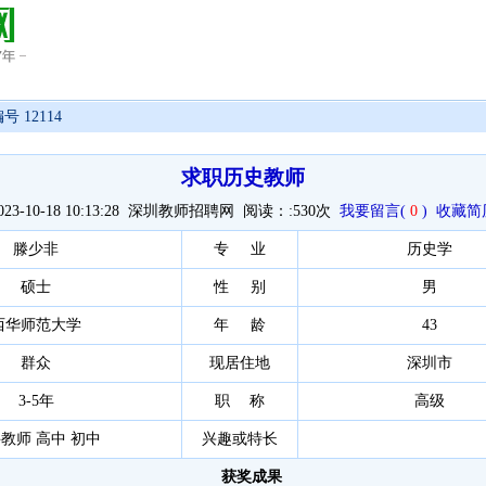
号 12114
求职历史教师
023-10-18 10:13:28 深圳教师招聘网 阅读：:
530次
我要留言(
0
)
收藏简
滕少非
专 业
历史学
硕士
性 别
男
西华师范大学
年 龄
43
群众
现居住地
深圳市
3-5年
职 称
高级
教师 高中 初中
兴趣或特长
获奖成果