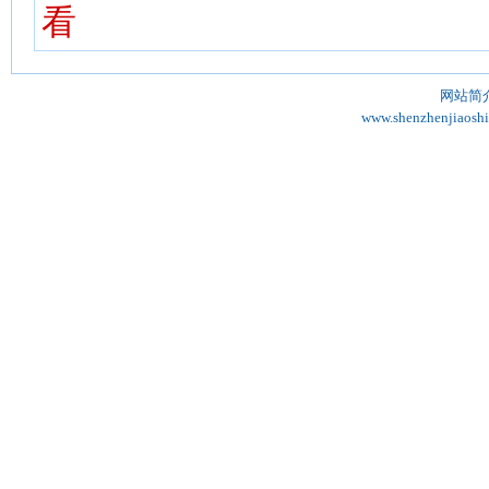
看
网站简
www.shenzhenjiaosh