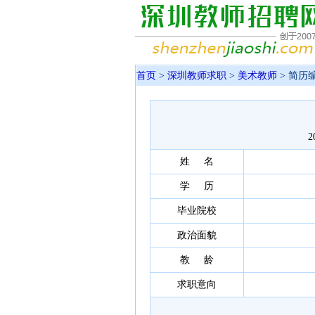
首页
>
深圳教师求职
>
美术教师
> 简历编
2
姓 名
学 历
毕业院校
政治面貌
教 龄
求职意向