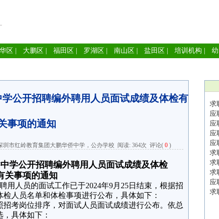
华区
|
大鹏区
|
福田区
|
罗湖区
|
南山区
|
盐田区
|
培训机构
|
幼
中学公开招聘编外聘用人员面试成绩及体检有
求
应
关事项的通知
应
应
应
深圳市红岭教育集团大鹏华侨中学，公办学校 阅读:
364次
评论(
0
)
求
求
侨中学公开招聘编外聘用人员面试成绩及体检
求
有关事项的通知
应
人员的面试工作已于2024年9月25日结束，根据招
求
体检人员名单和体检事项进行公布，具体如下：
照招考岗位排序，对面试人员面试成绩进行公布。依总
选，具体如下：