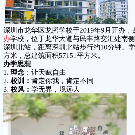
深圳市龙华区龙腾学校于2019年9月开办
办
学校，位于龙华大道与民丰路交汇处南侧
深圳北站，距离深圳北站步行约10分钟。学校
方米，总建筑面积57151平方米。
办学思想
1
. 理念
：让天赋自由
2.
校训：
肯定你我，肯定不同
3.
校风：
学无界，境远大