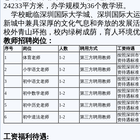
24233平方米，办学规模为36个教学班。
学校毗临深圳国际大学城、深圳国际大运
新城中兼具深厚的文化气息和奔放的发展活
校外青山环抱，校内绿树成荫，育人环境优
教师
招聘岗位：
序号
岗位
人数
聘用方式
工资待遇
按照深圳市
1
体育老师
1-2
第三方聘用教师
资待遇标准
按照深圳市
2
小学语文老师
1-2
第三方聘用教师
资待遇标准
按照深圳市
3
初中语文老师
1-2
第三方聘用教师
资待遇标准
按照深圳市
4
初中数学老师
1-2
第三方聘用教师
资待遇标准
按照深圳市
5
初中历史老师
1-2
第三方聘用教师
资待遇标准
按照深圳市
6
初中道法老师
1-2
第三方聘用教师
资待遇标准
工资福利待遇: