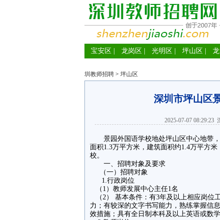
宝安区
|
龙岗区
|
光明区
|
坪山区
|
龙
圳教师招聘
>
坪山区
深圳市坪山区
2025-07-07 08:29:23
景园外国语学校地处坪山区中心地带，毗
面积1.3万平方米，建筑面积约1.4万平
校。
一、招聘对象及要求
（一）招聘对象
1.行政岗位
（1）教师发展中心主任1名
（2） 基本条件：有3年及以上相应岗位
力；有较深的文字书写能力，熟练掌握信
效措施；具有全日制本科及以上英语或数