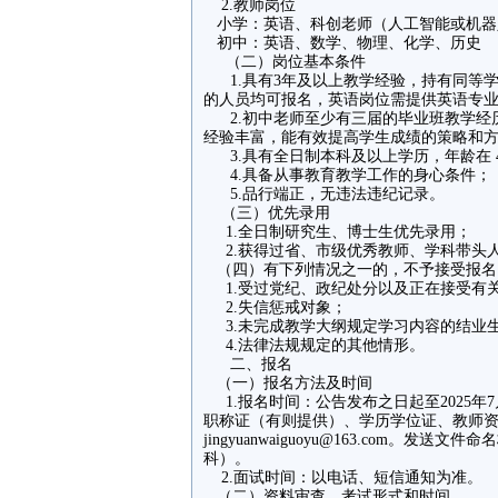
2.教师岗位
小学：英语、科创老师（人工智能或机器
初中：英语、数学、物理、化学、历史
（二）岗位基本条件
1.具有3年及以上教学经验，持有同等
的人员均可报名，英语岗位需提供英语专业
2.初中老师至少有三届的毕业班教学经
经验丰富，能有效提高学生成绩的策略和方
3.具有全日制本科及以上学历，年龄在 
4.具备从事教育教学工作的身心条件；
5.品行端正，无违法违纪记录。
（三）优先录用
1.全日制研究生、博士生优先录用；
2.获得过省、市级优秀教师、学科带头
（四）有下列情况之一的，不予接受报名
1.受过党纪、政纪处分以及正在接受有
2.失信惩戒对象；
3.未完成教学大纲规定学习内容的结业
4.法律法规规定的其他情形。
二、报名
（一）报名方法及时间
1.报名时间：公告发布之日起至2025年
职称证（有则提供）、学历学位证、教师
jingyuanwaiguoyu@163.com
科）。
2.面试时间：以电话、短信通知为准。
（二）资料审查、考试形式和时间