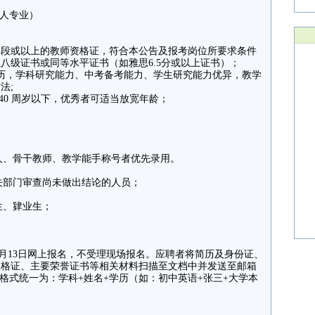
人专业）
学段或以上的教师资格证，符合本公告及报考岗位所要求条件
八级证书或同等水平证书（如雅思6.5分或以上证书）；
历，学科研究能力、中考备考能力、学生研究能力优异，教学
法;
40 周岁以下，优秀者可适当放宽年龄；
人、骨干教师、教学能手称号者优先录用。
关部门审查尚未做出结论的人员；
生、肄业生；
7月13日网上报名，不受理现场报名。应聘者将简历及身份证、
资格证、主要荣誉证书等相关材料扫描至文档中并发送至邮箱
。发送文件命名格式统一为：学科+姓名+学历（如：初中英语+张三+大学本