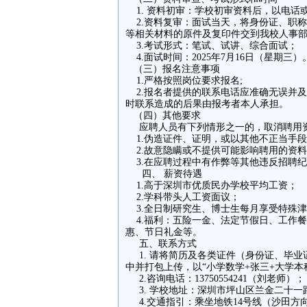
1. 资料初审：学校初审资料后，以电话
2.资料复审：面试当天，将身份证、职
等相关材料的原件及复印件交到我校人事
3.考试形式：笔试、试讲、综合面试；
4.面试时间：2025年7月16日（星期三）
（三）报名注意事项
1.严格按照岗位要求报名;
2.报名者提供的联系电话应准确无误并
时联系造成的后果由报考者本人承担。
（四）其他要求
应聘人员有下列情形之一的，取消聘用
1.伪造证件、证明，或以其他不正当手
2.故意隐瞒或不提供可能影响聘用的资
3.在应聘过程中有作弊等其他违反招聘
四、 薪资待遇
1.高于深圳市优质民办学校平均工资；
2.学科带头人工资面议；
3.全日制研究生、博士生每月享受特殊
4.福利：五险一金、法定节假日、工作
惠、节日礼金等。
五、联系方式
1. 请将简历及各类证件（身份证、毕业
中并打包上传，以“小学数学+张三+大学本科”发至学
2.咨询电话：13750554241（刘老师）；
3. 学校地址：深圳市坪山区兰金二十一路
4.交通指引：乘坐地铁14号线（沙田方