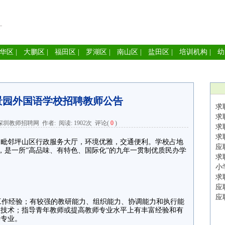
华区
|
大鹏区
|
福田区
|
罗湖区
|
南山区
|
盐田区
|
培训机构
|
幼
景园外国语学校招聘教师公告
求
求
深圳教师招聘网
作者: 阅读:
1902次
评论(
0
)
求
求
邻坪山区行政服务大厅，环境优雅，交通便利。学校占地
应
方米，是一所”高品味、有特色、国际化”的九年一贯制优质民办学
求
小
求
应
应
工作经验；有较强的教研能力、组织能力、协调能力和执行能
息技术；指导青年教师或提高教师专业水平上有丰富经验和有
学专业。