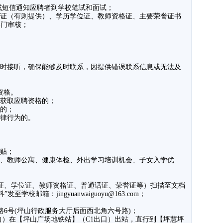
或短信通知应聘者到学校笔试和面试；
称证（有则提供）、学历学位证、教师资格证、主要荣誉证书
部门审核；
。
及时接听，确保能够及时联系，因提供错误联系信息或无法及
资格。
段获取应聘资格的；
料的；
纪律行为的。
津贴；
餐、教师公寓、健康体检、外出学习培训机会、子女入学优
证、学位证、教师资格证、普通话证、荣誉证等）扫描至文档
校邮箱：jingyuanwaiguoyu@163.com；
6号(坪山行政服务大厅后面西北角六号路)；
向）在【坪山广场地铁站】（C1出口）出站，直行到【坪慧坪