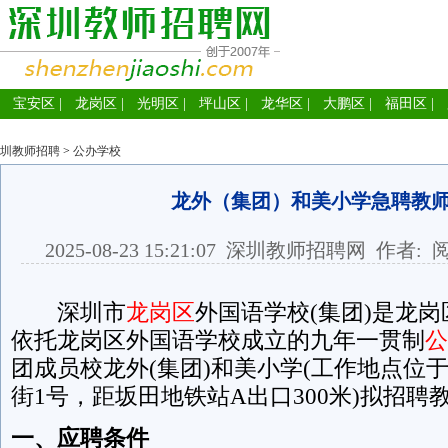
宝安区
|
龙岗区
|
光明区
|
坪山区
|
龙华区
|
大鹏区
|
福田区
|
圳教师招聘
>
公办学校
龙外（集团）和美小学急聘教
2025-08-23 15:21:07
深圳教师招聘网
作者: 
深圳市
龙岗区
外国语学校(集团)是龙
依托龙岗区外国语学校成立的九年一贯制
公
团成员校龙外(集团)和美小学(工作地点位
街1号，距坂田地铁站A出口300米)拟招聘
一、应聘条件