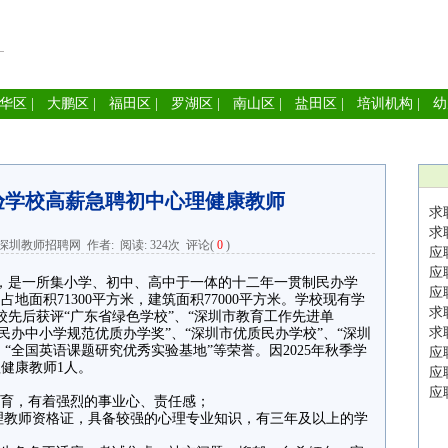
华区
|
大鹏区
|
福田区
|
罗湖区
|
南山区
|
盐田区
|
培训机构
|
幼
验学校高薪急聘初中心理健康教师
求
求
深圳教师招聘网
作者: 阅读:
324次
评论(
0
)
应
应
9月，是一所集小学、初中、高中于一体的十二年一贯制民办学
应
面积71300平方米，建筑面积77000平方米。学校现有学
求
学校先后获评“广东省绿色学校”、“深圳市教育工作先进单
求
市民办中小学规范优质办学奖”、“深圳市优质民办学校”、“深圳
、“全国英语课题研究优秀实验基地”等荣誉。因2025年秋季学
应
健康教师1人。
应
应
教育，有着强烈的事业心、责任感；
理教师资格证，具备较强的心理专业知识，有三年及以上的学