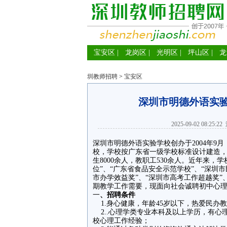
宝安区
|
龙岗区
|
光明区
|
坪山区
|
龙
圳教师招聘
>
宝安区
深圳市明德外语实
2025-09-02 08:25:22
深圳市明德外语实验学校创办于2004年
校，学校按广东省一级学校标准设计建造，占地
生8000余人，教职工530余人。近年来，
位”、“广东省食品安全示范学校”、“深圳
市办学效益奖”、“深圳市高考工作超越奖”
期教学工作需要，现面向社会诚聘初中心理
一
、招聘条件
1.身心健康，年龄45岁以下，热爱民办
2..心理学类专业本科及以上学历，有心
校心理工作经验；