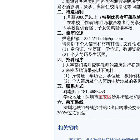
3.能通过各种类别的咨询沟通方法解决
庭矛盾影响，厌学、离家住校情绪化等问
二
、待遇福利
1.月薪9000元以上（
特别优秀者可采取
2.在本校工作满1年且考核合格者可另享受政
3.学校提供食宿，子女优惠就读本校。
三
、
简历投递
投递邮箱：2242211734@qq.com
请将以下个人信息和材料打包，文件命名为
（1）身份证、学历证、学位证、教师资
（2）个人简历及生活照。
四
、招聘程序
1.人事部门将对应聘教师的简历进行初
2.来校应聘请带齐以下资料：
（1）身份证、学历证、学位证、教师资
（2）个人简历及个人简历中所涉及的各
五
、联系方式
郝老师：18124685453
学校地址：深圳市
宝安区
沙井街道福和
六
、乘车路线
深圳地铁11号线沙井站D出口转乘公交65
300米左右到达。
相关招聘