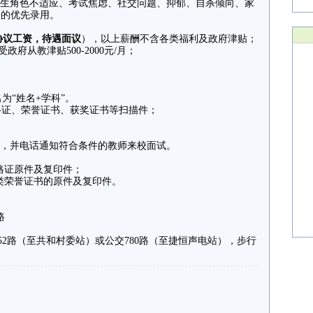
学生角色不适应、考试焦虑、社交问题、抑郁、自杀倾向、家
题的优先录用。
协议工资，待遇面议
），以上薪酬不含各类福利及政府津贴；
府从教津贴500-2000元/月；
“姓名+学科”。
格证、荣誉证书、获奖证书等扫描件；
选，并电话通知符合条件的教师来校面试。
格证原件及复印件；
类荣誉证书的原件及复印件。
路
2路（至共和村委站）或公交780路（至捷恒声电站），步行