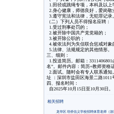
1.田径或跳绳专项，本科及以上
2.身心健康，师德良好，爱岗敬
3.遵守宪法和法律，无犯罪记录
（二）下列人员不得报名应聘：
1.受过刑事处罚的；
2.被开除中国共产党党籍的；
3.被开除公职的；
4.被依法列为失信联合惩戒对象
5.法律、法规规定的其他情形。‌‌
三、细则：
1.投送简历。邮箱：331140680
名”。邮件内容：简历+教师资格
2.面试。随时会有专人联系通知
址 ：深圳市盐田区海景二路101
四、报名时间：
自2025年10月15日至10月30日。
相关招聘
龙华区 培侨信义学校招聘体育老师（游