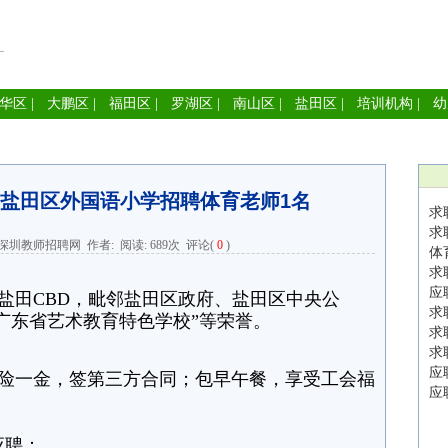
华区
|
大鹏区
|
福田区
|
罗湖区
|
南山区
|
盐田区
|
培训机构
|
幼
盐田区外国语小学招聘体育老师1名
求
求
深圳教师招聘网
作者: 阅读:
689次
评论(
0
)
体
求
应
盐田CBD，毗邻盐田区政府、盐田区中央公
求
“广东省艺术教育特色学校”等荣誉。
求
求
应
险一金，签第三方合同；包早午餐，享受工会福
应
应聘：