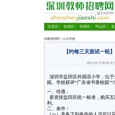
宝安区
|
龙岗区
|
光明区
|
坪山区
|
龙
圳教师招聘
>
公办学校
【约每三天面试一轮】
2025-10-15 09:48:19
深圳市盐田区外国语小学，位于
园。学校获评“广东省书香校园”
一、待遇：
薪资按盐田区统一标准，购买五
利。
二、条件：
（一）具备下列条件的人员可以