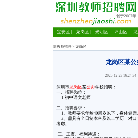
宝安区
|
龙岗区
|
光明区
|
坪山区
|
龙
圳教师招聘
>
龙岗区
龙岗区某公
2025-12-23 16:24:34
深圳市
龙岗区
某
公办
学校招聘：
一、招聘岗位：
1.初中语文老师
二、招聘要求：
1、教师要求年龄40周岁以下，身体健康
2、需具有全日制本科及以上学历，对口
考虑。
三、工资、福利待遇：