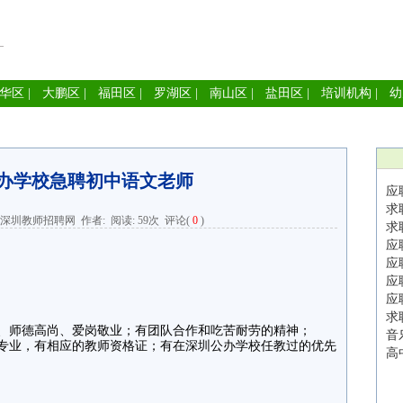
华区
|
大鹏区
|
福田区
|
罗湖区
|
南山区
|
盐田区
|
培训机构
|
幼
办学校急聘初中语文老师
应
求
深圳教师招聘网
作者: 阅读:
59次
评论(
0
)
求
应
应
应
应
求
、师德高尚、爱岗敬业；有团队合作和吃苦耐劳的精神；
音
专业，有相应的教师资格证；有在深圳公办学校任教过的优先
高