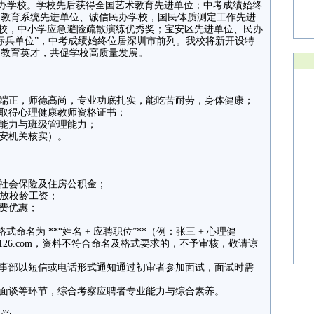
民办学校。学校先后获得全国艺术教育先进单位；中考成绩始终
，教育系统先进单位、诚信民办学校，国民体质测定工作先进
校，中小学应急避险疏散演练优秀奖；宝安区先进单位、民办
标兵单位”，中考成绩始终位居深圳市前列。我校将新开设特
纳教育英才，共促学校高质量发展。
行端正，师德高尚，专业功底扎实，能吃苦耐劳，身体健康；
已取得心理健康教师资格证书；
作能力与班级管理能力；
公安机关核实）。
纳社会保险及住房公积金；
发放校龄工资；
学费优惠；
式命名为 **“姓名 + 应聘职位”**（例：张三 + 心理健
@126.com，资料不符合命名及格式要求的，不予审核，敬请谅
人事部以短信或电话形式通知通过初审者参加面试，面试时需
、面谈等环节，综合考察应聘者专业能力与综合素养。