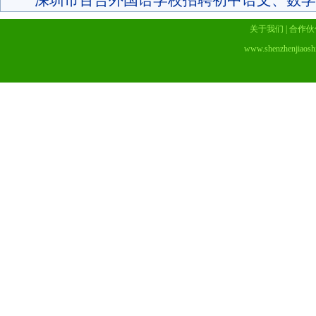
深圳市百合外国语学校招聘初中语文、数学
关于我们
|
合作伙
www.shenzhenjiaosh