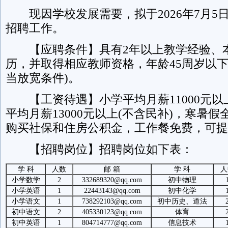
现因学校发展需要，拟于2026年7月5日上
招聘工作。
【应聘条件】具有2年以上教学经验、
历，并取得相应教师资格，年龄45周岁以下
当放宽条件)。
【工资待遇】小学平均月薪11000元以上
平均月薪13000元以上(不含民补)，寒暑
购买社保和住房公积金，工作餐免费，可提
【招聘岗位】招聘岗位如下表：
学 科
人数
邮 箱
学 科
人
小学数学
2
332689320@qq.com
初中物理
小学英语
1
22443143@qq.com
初中化学
小学语文
1
738292103@qq.com
初中历史、道法
初中语文
2
405330123@qq.com
体育
初中英语
1
804714777@qq.com
信息技术