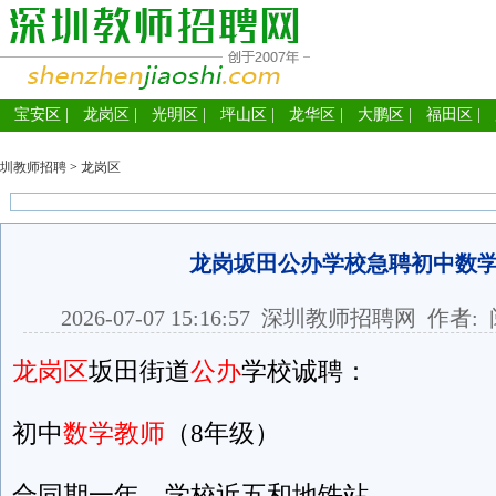
宝安区
|
龙岗区
|
光明区
|
坪山区
|
龙华区
|
大鹏区
|
福田区
|
圳教师招聘
>
龙岗区
龙岗坂田公办学校急聘初中数
2026-07-07 15:16:57
深圳教师招聘网
作者: 
龙岗区
坂田街道
公办
学校诚聘：
初中
数学教师
（8年级）
合同期一年，学校近五和地铁站