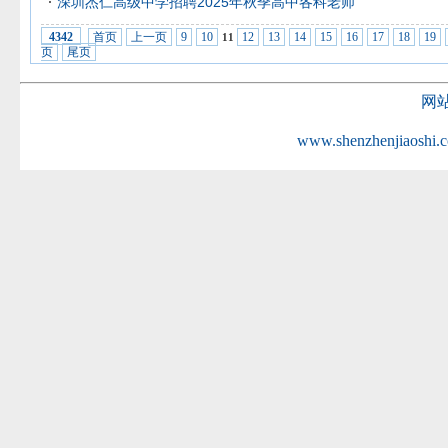
深圳杰仁高级中学招聘2025年秋季高中各科老师
首页
上一页
9
10
12
13
14
15
16
17
18
19
4342
11
页
尾页
网
www.shenzhenjiaoshi.