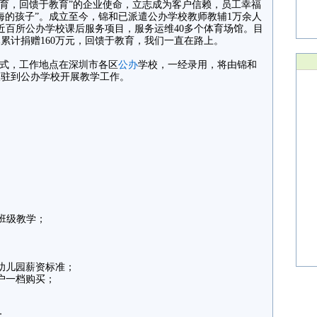
育，回馈于教育”的企业使命，立志成为客户信赖，员工幸福
海的孩子”。成立至今，锦和已派遣公办学校教师教辅1万余人
近百所公办学校课后服务项目，服务运维40多个体育场馆。目
累计捐赠160万元，回馈于教育，我们一直在路上。
式，工作地点在深圳市各区
公办
学校，一经录用，将由锦和
派驻到公办学校开展教学工作。
班级教学；
幼儿园薪资标准；
户一档购买；
；