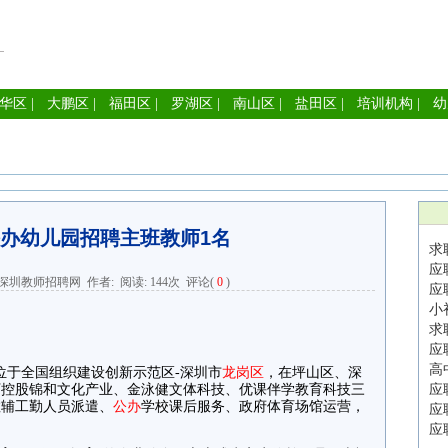
华区
|
大鹏区
|
福田区
|
罗湖区
|
南山区
|
盐田区
|
培训机构
|
幼
办幼儿园招聘主班教师1名
求
应
深圳教师招聘网
作者: 阅读:
144次
评论(
0
)
应
小
求
应
高
于全国组织建设创新示范区-深圳市
龙岗区
，在坪山区、深
下控股锦和文化产业、金泳健文体科技、优课伴学教育科技三
应
教辅工勤人员派遣、
公办
学校课后服务、政府体育场馆运营，
应
应