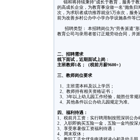
锦和将持续秉持“成长于教育，服务于教
的高成长企业，为教育事业做一名“抛鱼归
次，为求职者成功推荐就业5万余次，服务
前为改善乡村公办中小学办学设施条件等已
招聘类型： 本招聘岗位为“劳务派遣”形
教育公司与录用者签订正规劳动合同，并
二、招聘需求
线下面试，近期面试上岗
：
主班教师1名；（税前月薪9600+）
三、教师岗位要求
1、主班需本科及以上学历；
2、教师持有相关资格证书；
3、3年以上幼儿园工作经验，能胜任常规
4、其他条件以公办幼儿园规定为准。
四、福利待遇：
1、税前月工资：实行聘用制按照深圳公办
2、入职即购买五险一金，五险一金均按深
3、享受寒暑假工资福利待遇；
4、周末双休；
5、教职工子女优先申请就读小初及幼儿园