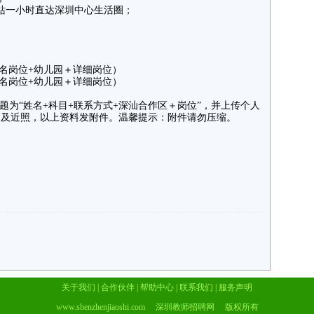
站一小时直达深圳中心生活圈；
备注姓名岗位+幼儿园＋详细岗位）
备注姓名岗位+幼儿园＋详细岗位）
题为“姓名+科目+联系方式+深汕合作区＋岗位”，并上传个人
书及近照，以上资料发附件。温馨提示：附件请勿压缩。
关于我们
|
合作伙伴
|
帮助中心
|
联系我们
|
服务声明
www.shenzhenjiaoshi.com
深圳教师招聘网 版权所有