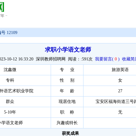
号 12109
求职小学语文老师
023-10-12 16:33:20 深圳教师招聘网 阅读：:
591次
我要留言(
0
)
收藏简
沈鑫微
专 业
旅游英语
专科
性 别
女
外语艺术职业学院
年 龄
27
群众
现居住地
宝安区福海街道三号
5-10年
职 称
无
小学语文老师
兴趣或特长
获奖成果