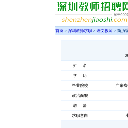
首页
>
深圳教师求职
>
语文教师
> 简历编
2
姓 名
学 历
毕业院校
广东省
政治面貌
教 龄
求职意向