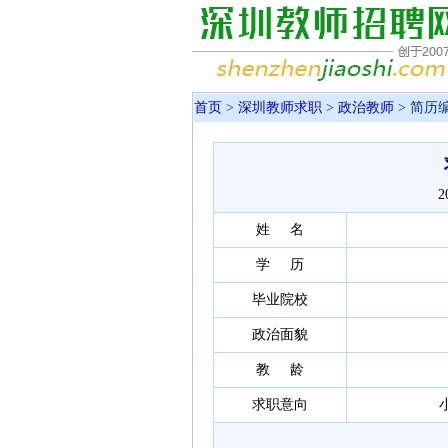
首页
>
深圳教师求职
>
政治教师
> 简历编
2
姓 名
学 历
毕业院校
政治面貌
教 龄
求职意向