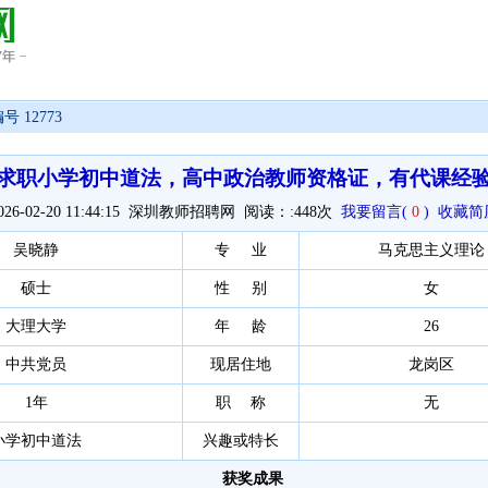
号 12773
求职小学初中道法，高中政治教师资格证，有代课经
026-02-20 11:44:15 深圳教师招聘网 阅读：:
448次
我要留言(
0
)
收藏简
吴晓静
专 业
马克思主义理论
硕士
性 别
女
大理大学
年 龄
26
中共党员
现居住地
龙岗区
1年
职 称
无
小学初中道法
兴趣或特长
获奖成果