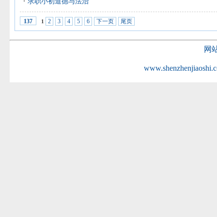
求职小初道德与法治
2
3
4
5
6
下一页
尾页
137
1
网
www.shenzhenjiaoshi.