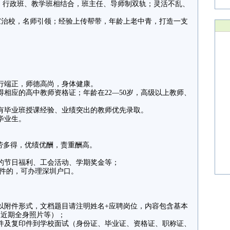
行政班、教学班相结合，班主任、导师制双轨；灵活不乱、
治校，名师引领；经验上传帮带，年龄上老中青，打造一支
行端正，师德高尚，身体健康。
得相应的高中教师资格证；年龄在22—50岁，高级以上教师、
有毕业班授课经验、业绩突出的教师优先录取。
毕业生。
，多劳多得，优绩优酬，责重酬高。
的节日福利、工会活动、学期奖金等；
条件的，可办理深圳户口。
以附件形式，文档题目请注明姓名+应聘岗位，内容包含基本
、近期全身照片等）；
件及复印件到学校面试（身份证、毕业证、资格证、职称证、