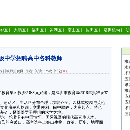
华区
|
大鹏区
|
福田区
|
罗湖区
|
南山区
|
盐田区
|
培训机构
|
幼
级中学招聘高中各科教师
求
求
深圳教师招聘网
作者: 阅读:
325次
评论(
0
)
求
应
求
求
集团投资2.8亿元兴建，是深圳市教育局2018年批准设立
应
。
应
、运动区、生活区分布合理，功能齐全。园林式校园与英伦
方文化底蕴和格调；交通便利、闹中取静，为高起点、特色
求
件基础，是莘莘学子理想的求学之地。
应
念，培养具有中国情怀、国际视野的现代高素质人才。
己的突破口，高考选科上突出生物、政治、历史、地理四