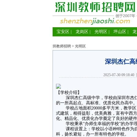
宝安区
|
龙岗区
|
光明区
|
坪山区
|
龙
圳教师招聘
>
光明区
深圳杰仁高
2025-07-30 09:18:40
【学校介绍】
深圳杰仁高级中学，学校由深圳市杰仁教育
的一所高起点、高标准、优质化民办高中
学校占地面积20000多平方米，教学区
式建筑，相得益彰，优美典雅，富有中西
化、精品化、优质化办学奠定了良好的硬
学校秉承“办师生幸福的学校”的办学理
课程设置上：学校以小语种特色作为自
科，扬长避短，办一所有特色的学校。