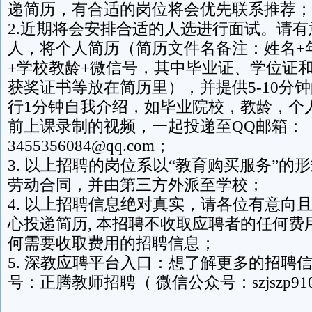
递简历，有合适的岗位将会优先联系推荐；
2.近期将会安排合适的人选进行面试。请
人，将个人简历（简历文件名备注：姓名+
+学校教龄+微信号，其中毕业证、学位证
获奖证书等放在简历里），并提供5-10分
行1分钟自我介绍，如毕业院校，教龄，个
前上课录制的视频，一起投递至QQ邮箱：
3455356084@qq.com；
3. 以上招聘的岗位系以“教育购买服务”的
劳动合同，并由第三方外派至学校；
4. 以上招聘信息绝对真实，请各位有意向
心投递简历, 本招聘不收取应聘者的任何费
何需要收取费用的招聘信息；
5. 深教应聘平台入口：想了解更多的招聘
号：正腾教师招聘（ 微信公众号：szjszp91