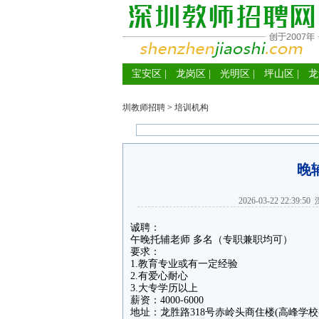
宝安区
|
龙岗区
|
光明区
|
坪山区
|
龙
圳教师招聘
>
培训机构
晚
2026-03-22 22:39:50
诚聘：
午晚托辅老师 多名（专职兼职均可）
要求：
1.教育专业或有一定经验
2.有爱心耐心
3.大专学历以上
薪资：4000-6000
地址：龙胜路318号赤岭头商住楼(高峰学