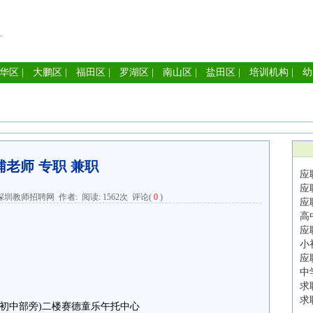
华区
|
大鹏区
|
福田区
|
罗湖区
|
南山区
|
盐田区
|
培训机构
|
幼
辅老师 专职 兼职
应
应
深圳教师招聘网
作者: 阅读:
1562次
评论(
0
)
应
高
应
小
应
中
求
求
校初中部旁)二楼赛德童乐午托中心