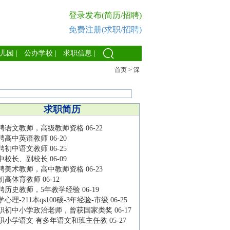
登录发布(简历/招聘)
免费注册(求职/招聘)
儿园
|
公办学校
|
求职信息
|
首页
>
深
求职简历
聘语文教师，高级教师资格
06-22
聘高中英语教师
06-20
聘初中语文教师
06-25
中校长、副校长
06-09
聘美术教师，高中教师资格
06-23
初高体育教师
06-12
聘历史教师，5年教学经验
06-19
学心理-211本qs100硕-3年经验-市级
06-25
职初中小学政治老师，曾获国家类奖
06-17
职小学语文 有多年语文和班主任教
05-27