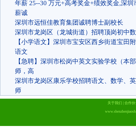
年薪 25--30 万元+高考奖金+绩效奖金,
薪诚
深圳市远恒佳教育集团诚聘博士副校长
深圳市龙岗区（龙城街道）招聘顶岗初中数
【小学语文】深圳市宝安区西乡街道宝田附
语文
【急聘】深圳市松岗中英文实验学校（本部
师，高
深圳市龙岗区康乐学校招聘语文、数学、英
师
关于我们
|
合作伙
www.shenzhenjiaosh