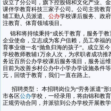
设立了分公司，旗下控股锦和文化产业、金
课伴学教育科技三家子公司。公司主营教育
辅工勤人员派遣、
公办
学校课后服务、政府
注教育、体育领域项目。
锦和将持续秉持“成长于教育，服务于教
企业使命，立志成为客户信赖，员工幸福的
育事业做一名“抛鱼归海的孩子”。成立至
学校教师教辅1万余人次，为求职者成功推
务近百所公办学校课后服务项目，服务运维
目前为改善乡村公办中小学办学设施条件等已
元，回馈于教育，我们一直在路上。
招聘类型： 本招聘岗位为“劳务派遣”形
市各区
公办
学校，一经录用，将由锦和教育
正规劳动合同，并派驻到公办学校开展教学