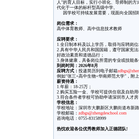
人”的育人目标，实行小班化、导师制的方
代化于一体的标杆型高级中学。
因学校可持续发展需要，现面向全国招
岗位需求：
高中体育教师、高中信息技术教师
应聘要求：
1.全日制本科及以上学历，取得与应聘岗
2.具有中华人民共和国国籍，遵守国家宪
好政治素质和道德品行；
3.身体健康，具备岗位所需的专业或技能条
到岗时间：2026年8月
应聘方式：
投递简历到电子邮箱
zdbgs@zhen
例如“张三+高中生物+华南师范大学”，附
薪资待遇：
1.年薪：18-25万；
2.购买五险一金、学校可提供住宿及自助用
3.符合条件者学校可协助申请深圳市人才
学校信息：
学校地址：深圳市大鹏新区大鹏街道布新路
学校邮箱：
zdbgs@zhengdeschool.com
咨询电话：0755-83158999
热忱欢迎各位优秀教师加入正德团队
!