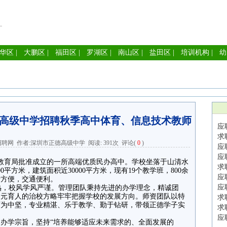
华区
|
大鹏区
|
福田区
|
罗湖区
|
南山区
|
盐田区
|
培训机构
|
幼
德高级中学招聘秋季高中体育、信息技术教师
应
求
招聘网
作者:深圳市正德高级中学 阅读:
391次
评论(
0
)
应
应
圳市教育局批准成立的一所高端优质民办高中。学校坐落于山清水
求
平方米，建筑面积近30000平方米，现有19个教学班，800余
应
活方便，交通便利。
应
，校风学风严谨。管理团队秉持先进的办学理念，精诚团
多元育人的治校方略牢牢把握学校的发展方向。师资团队以特
求
师为中坚，专业精湛、乐于教学、勤于钻研，带领正德学子实
求
应
办学宗旨，坚持“培养能够适应未来需求的、全面发展的