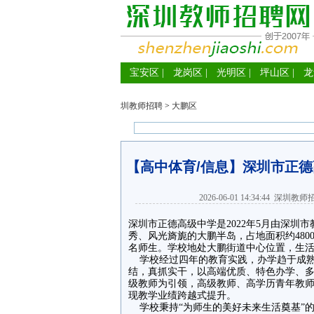
宝安区
|
龙岗区
|
光明区
|
坪山区
|
龙
圳教师招聘
>
大鹏区
【高中体育/信息】深圳市正
2026-06-01 14:34:44
深圳教师
深圳市正德高级中学是2022年5月由深
秀、风光旖旎的大鹏半岛，占地面积约48000
名师生。学校地处大鹏街道中心位置，生
学校经过四年的教育实践，办学趋于成熟
结，真抓实干，以高端优质、特色办学、
级教师为引领，高级教师、高学历青年教
现教学业绩跨越式提升。
学校秉持“为师生的美好未来生活奠基”的