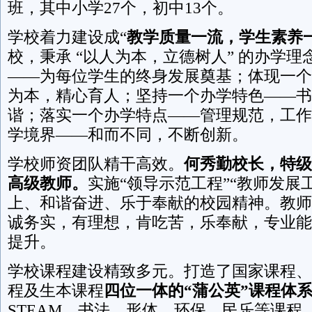
班，其中小学27个，初中13个。
学校着力建设成“
教学质量一流，学生素养
校，秉承 “以人为本，立德树人” 的办学
——为每位学生的终身发展奠基；体现一个
为本，精心育人；坚持一个办学特色——书
谐；落实一个办学特点——管理规范，工作
学境界——和而不同，不断创新。
学校师资团队精干高效。
何秀勤校长，特级
高级教师。
实施“领导示范工程”“教师发展
上、和谐奋进、乐于奉献的校园精神。教师
诚务实，有理想，肯吃苦，乐奉献，专业能
提升。
学校课程建设精致多元。打造了国家课程、
程及生本课程
四位一体的“蒲公英”课程体
STEAM、书法、形体、环保、民乐等课程