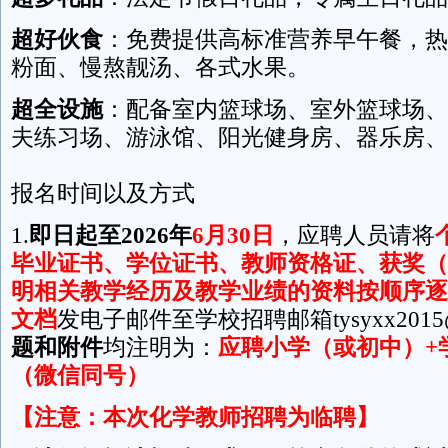
超好伙食
：免费提供高标准营养早午餐，热
粉面、慢熬靓汤、各式水果。
超全设施
：配备室内篮球场、室外篮球场、
夫练习场、游泳馆、阳光健身房、器乐房、
报名时间以及方式
1.
即日起
至2026年
6月30日
，应聘人员请将
毕业证书、学位证书、教师资格证、获奖（
明相关教学经历及教学业绩的资料
按顺序逐
文档
发电子邮件至学校招聘邮箱tysyxx2015@
题和附件
均注明为：
应聘小学（或初中）+
（微信同号）
【注意：本次化学教师招聘为
临聘
】