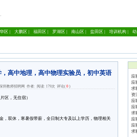
华区
|
大鹏区
|
福田区
|
罗湖区
|
南山区
|
盐田区
|
培训机构
|
幼
学，高中地理，高中物理实验员，初中英语
应
应
深圳教师招聘网
作者: 阅读:
179次
评论(
0
)
求
资
田片区，无住宿）
应
应
求
险一金，双休，寒暑假带薪，全日制大专及以上学历，物理相关
应
应
求