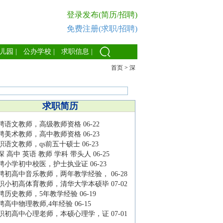
登录发布(简历/招聘)
免费注册(求职/招聘)
儿园
|
公办学校
|
求职信息
|
首页
>
深
求职简历
聘语文教师，高级教师资格
06-22
聘美术教师，高中教师资格
06-23
职语文教师，qs前五十硕士
06-23
深 高中 英语 教师 学科 带头人
06-25
聘小学初中校医，护士执业证
06-23
聘初高中音乐教师，两年教学经验，
06-28
职小初高体育教师，清华大学本硕毕
07-02
聘历史教师，5年教学经验
06-19
聘高中物理教师,4年经验
06-15
职初高中心理老师，本硕心理学，证
07-01