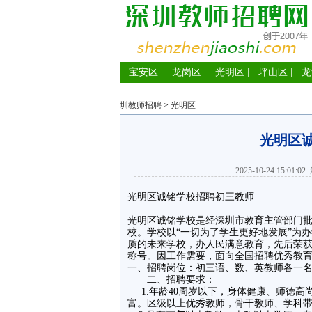
宝安区
|
龙岗区
|
光明区
|
坪山区
|
龙
圳教师招聘
>
光明区
光明区
2025-10-24 15:01:02
光明区诚铭学校招聘初三教师
光明区诚铭学校是经深圳市教育主管部门
校。学校以“一切为了学生更好地发展”为
质的未来学校，办人民满意教育，先后荣获
称号。因工作需要，面向全国招聘优秀教
一、招聘岗位：初三语、数、英教师
二、招聘要求：
1.年龄40周岁以下，身体健康、师德高
富。区级以上优秀教师，骨干教师、学