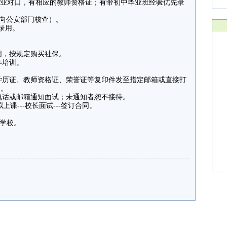
业对口，有相应的教师资格证；有带初中毕业班经验优先录
将向公安部门核查）。
先录用。
合同，按规定购买社保。
业素养培训。
学历证、教师资格证、荣誉证等复印件发至指定邮箱或直接打
姓名。
过电话或邮箱通知面试；未通知者恕不接待。
拟上课---校长面试---签订合同。
诚铭学校。