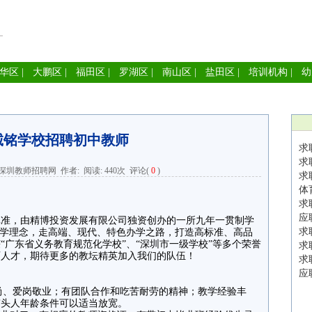
华区
|
大鹏区
|
福田区
|
罗湖区
|
南山区
|
盐田区
|
培训机构
|
幼
诚铭学校招聘初中教师
求
求
深圳教师招聘网
作者: 阅读:
440次
评论(
0
)
求
体
求
应
批准，由精博投资发展有限公司独资创办的一所九年一贯制学
求
办学理念，走高端、现代、特色办学之路，打造高标准、高品
“广东省义务教育规范化学校”、“深圳市一级学校”等多个荣誉
求
育人才，期待更多的教坛精英加入我们的队伍！
求
各一名
应
尚、爱岗敬业；有团队合作和吃苦耐劳的精神；教学经验丰
科带头人年龄条件可以适当放宽。