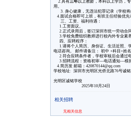
2.具有
三年
以上教龄，本科以上学历，专
用。
3. 身心健康，无违法犯罪记录（学校
4.面试合格即可上班，有班主任经验优
三、工资、福利待遇：
1.工资面议。
2.正式录用后，签订深圳市统一劳动
3.学校免费组织教师进行校内外专
四、应聘程序：
1.请将个人简历、身份证、生活近照、
电话咨询。 邮件请备注： 初中 +科目+
2.符合应聘条件者，学校审核后会通
3.招聘流程：资格初审---电话通知---模
4.简历发 邮箱：420870144@qq.com
学校地址: 深圳市光明区光侨北路76号
光明区诚铭学校
2025年10月24日
相关招聘
无相关信息