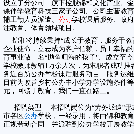
设立了分公司，旗下控股锦和文化产业、金
课伴学教育科技三家子公司。公司主营教育
辅工勤人员派遣、
公办
学校课后服务、政府
注教育、体育领域项目。
锦和将持续秉持“成长于教育，服务于教
企业使命，立志成为客户信赖，员工幸福的
育事业做一名“抛鱼归海的孩子”。成立至
学校教师教辅1万余人次，为求职者成功推
务近百所公办学校课后服务项目，服务运维
目前为改善乡村公办中小学办学设施条件等已
元，回馈于教育，我们一直在路上。
招聘类型： 本招聘岗位为“劳务派遣”形
市各区
公办
学校，一经录用，将由锦和教育
正规劳动合同，并派驻到公办学校开展教学