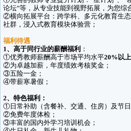
论坛”等，从专业技能到视野拓展，为您综
②横向拓展平台：跨学科、多元化教育生态
社群，浸入式教育模块体验营；
福利待遇
1
、高于同行业的薪酬福利
：
①优秀教师薪酬高于市场平均水平
20%
以
②为卓越加薪，年度绩效考核奖金；
③五险一金；
④带薪寒暑假；
2
、特色福利：
①日常补助（含餐补、交通、住房）及节日
②免费年度体检；
③丰富的国内外学习培训机会；
④生日礼金、新生儿礼物；