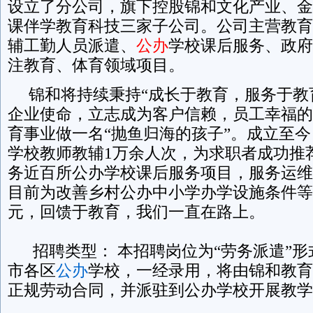
设立了分公司，旗下控股锦和文化产业、金
课伴学教育科技三家子公司。公司主营教育
辅工勤人员派遣、
公办
学校课后服务、政府
注教育、体育领域项目。
锦和将持续秉持“成长于教育，服务于教
企业使命，立志成为客户信赖，员工幸福的
育事业做一名“抛鱼归海的孩子”。成立至
学校教师教辅1万余人次，为求职者成功推
务近百所公办学校课后服务项目，服务运维
目前为改善乡村公办中小学办学设施条件等已
元，回馈于教育，我们一直在路上。
招聘类型： 本招聘岗位为“劳务派遣”形
市各区
公办
学校，一经录用，将由锦和教育
正规劳动合同，并派驻到公办学校开展教学