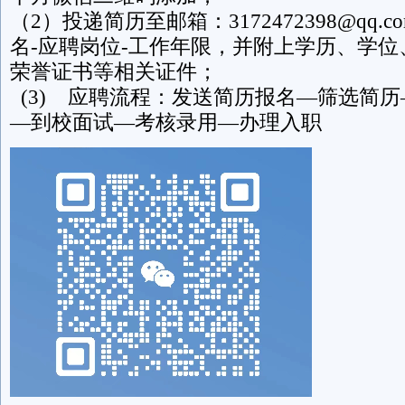
（2）投递简历至邮箱：3172472398@qq
名-应聘岗位-工作年限，并附上学历、学
荣誉证书等相关证件；
(3) 应聘流程：发送简历报名—筛选简
—到校面试—考核录用—办理入职