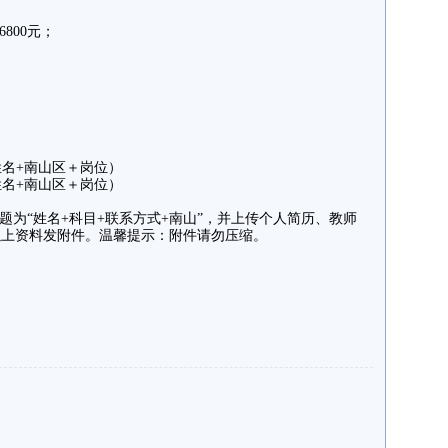
800元；
注姓名+南山区＋岗位）
注姓名+南山区＋岗位）
题为“姓名+科目+联系方式+南山”，并上传个人简历、教师
以上资料发附件。温馨提示：附件请勿压缩。