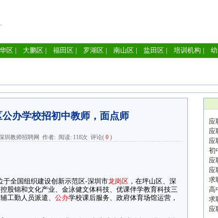
华区
|
大鹏区
|
福田区
|
罗湖区
|
南山区
|
盐田区
|
培训机构
|
幼
区公办学校招初中教师，面点师
应
应
深圳教师招聘网
作者: 阅读:
118次
评论(
0
)
应
初
应
应
求
于全国组织建设创新示范区-深圳市
龙岗区
，在坪山区、深
下控股锦和文化产业、金泳健文体科技、优课伴学教育科技三
高
教辅工勤人员派遣、
公办
学校课后服务、政府体育场馆运营，
求
应