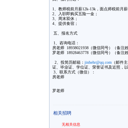
1、教师税前月薪12k-13k，面点师税前月薪6
2、入职即购买五险一金；
3、周末双休；
4、提供食宿；
五、报名方式
1、咨询电话：
房老师 18938021938（微信同号）（备
罗老师 18928463778（微信同号）（备
2、投简历邮箱：
jinhehr@qq.com
（邮件主
证、毕业证、学位证、荣誉证书及近照，
3、联系方式（微信）：
房老师
罗老师
相关招聘
无相关信息