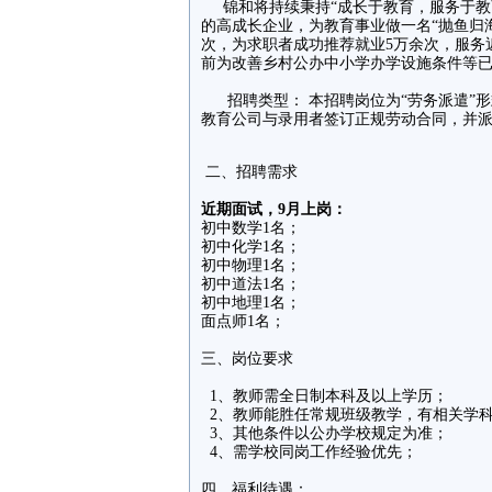
锦和将持续秉持“成长于教育，服务于教
的高成长企业，为教育事业做一名“抛鱼归
次，为求职者成功推荐就业5万余次，服务
前为改善乡村公办中小学办学设施条件等已
招聘类型： 本招聘岗位为“劳务派遣”形
教育公司与录用者签订正规劳动合同，并
二、招聘需求
近期面试，9月上岗：
初中数学1名；
初中化学1名；
初中物理1名；
初中道法1名；
初中地理1名；
面点师1名；
三、岗位要求
1、教师需全日制本科及以上学历；
2、教师能胜任常规班级教学，有相关学科
3、其他条件以公办学校规定为准；
4、需学校同岗工作经验优先；
四、福利待遇：