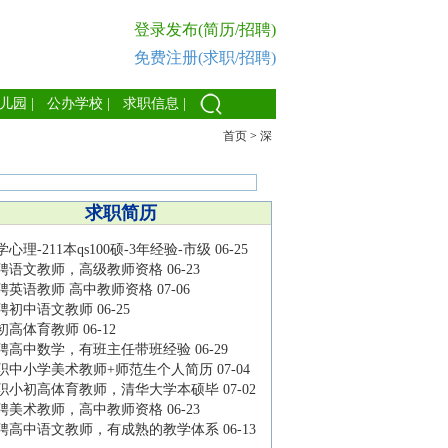
登录发布(简历/招聘)
免费注册(求职/招聘)
儿园
|
公办学校
|
求职信息
|
首页
>
深
求职简历
学心理-211本qs100硕-3年经验-市级
06-25
聘语文教师，高级教师资格
06-23
聘英语教师 高中教师资格
07-06
聘初中语文教师
06-25
初高体育教师
06-12
聘高中数学，有班主任带班经验
06-29
职中小学美术教师+师范生个人简历
07-04
职小初高体育教师，清华大学本硕毕
07-02
聘美术教师，高中教师资格
06-23
聘高中语文教师，有成熟的教学体系
06-13