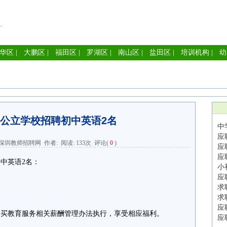
华区
|
大鹏区
|
福田区
|
罗湖区
|
南山区
|
盐田区
|
培训机构
|
幼
公立学校招聘初中英语2名
中
应
深圳教师招聘网
作者: 阅读:
133次
评论(
0
)
应
应
中英语2名：
小
应
求
求
应
购买教育服务相关薪酬管理办法执行，享受相应福利。
应