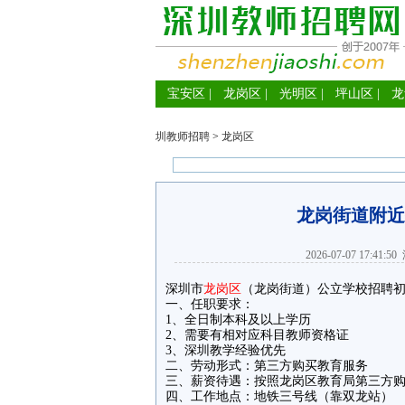
宝安区
|
龙岗区
|
光明区
|
坪山区
|
龙
圳教师招聘
>
龙岗区
龙岗街道附近
2026-07-07 17:41:50
深圳市
龙岗区
（龙岗街道）公立学校招聘初
一、任职要求：
1、全日制本科及以上学历
2、需要有相对应科目教师资格证
3、深圳教学经验优先
二、劳动形式：第三方购买教育服务
三、薪资待遇：按照龙岗区教育局第三方
四、工作地点：地铁三号线（靠双龙站）